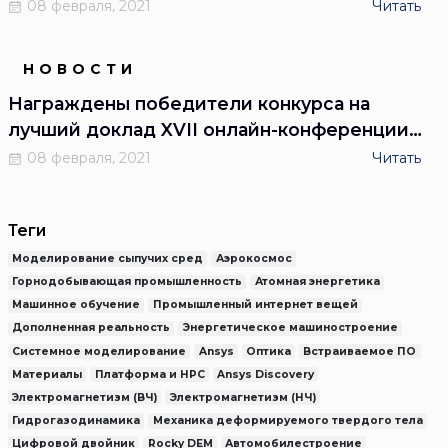
новые кадры»
08 февраля, 2021
Читать
НОВОСТИ
Награждены победители конкурса на
лучший доклад XVII онлайн-конференции
CADFEM/Ansys
08 февраля, 2021
Читать
Теги
Моделирование сыпучих сред
Аэрокосмос
Горнодобывающая промышленность
Атомная энергетика
Машинное обучение
Промышленный интернет вещей
Дополненная реальность
Энергетическое машиностроение
Системное моделирование
Ansys
Оптика
Встраиваемое ПО
Материалы
Платформа и HPC
Ansys Discovery
Электромагнетизм (ВЧ)
Электромагнетизм (НЧ)
Гидрогазодинамика
Механика деформируемого твердого тела
Цифровой двойник
Rocky DEM
Автомобилестроение