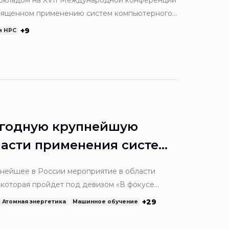
докладом на XVII Международной конференции
священном применению систем компьютерного
од девизом «В фокусе цифровой
+9
и HPC
егодную крупнейшую
асти применения систем
делирования
упнейшее в России мероприятие в области
 которая пройдет под девизом «В фокусе
е численное моделирование как ключевую
+29
Атомная энергетика
Машинное обучение
ойников.