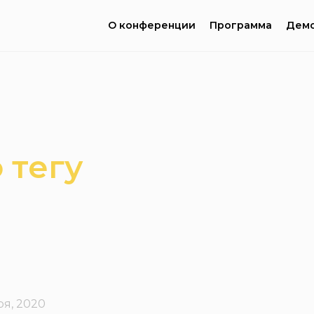
О конференции
Программа
Демо
 тегу
ря, 2020