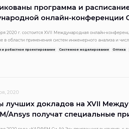
икованы программа и расписание 
народной онлайн-конференции 
бря 2020 г. состоится XVII Международная онлайн-конфере
е в области применения систем инженерного анализа и числ
д девизом «В фокусе цифровой трансформации промышленно
 и робастное проектирование
Системное моделирование
Оптика
 знания о прорывных технологиях Индустрии 4.0 и увидят 
 и международных промышленных предприятий.
ря, 2020
ы лучших докладов на XVII Межд
M/Ansys получат специальные пр