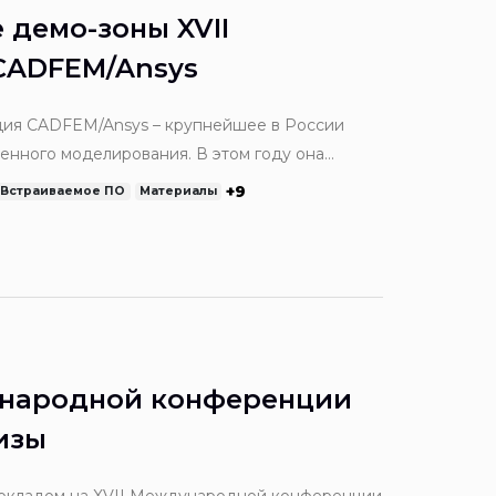
демо-зоны XVII
CADFEM/Ansys
нция CADFEM/Ansys – крупнейшее в России
енного моделирования. В этом году она
сти». Участники конференции получат самые
+9
Встраиваемое ПО
Материалы
конкретные примеры цифровой трансформации
ународной конференции
изы