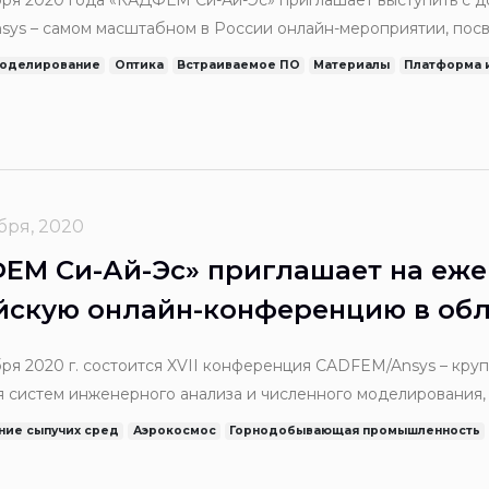
бря 2020 года «КАДФЕМ Си-Ай-Эс» приглашает выступить с 
ys – самом масштабном в России онлайн-мероприятии, по
о анализа и численного моделирования, которое пройдет п
моделирование
Оптика
Встраиваемое ПО
Материалы
Платформа 
ции промышленности».
бря, 2020
ЕМ Си-Ай-Эс» приглашает на еж
йскую онлайн-конференцию в обл
ерного анализа и численного мо
бря 2020 г. состоится XVII конференция CADFEM/Ansys – кр
 систем инженерного анализа и численного моделирования,
рансформации промышленности», определяющим инженерно
ие сыпучих сред
Аэрокосмос
Горнодобывающая промышленность
 и путь к цифровой трансформации и созданию цифровых дв