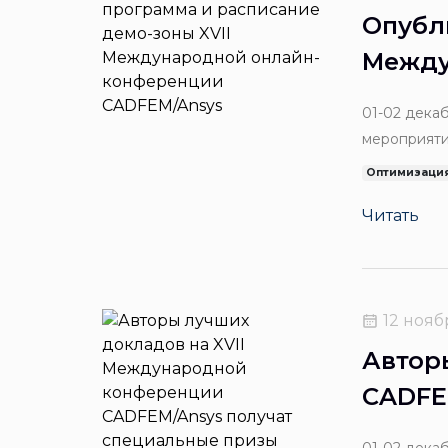
Опубл
Между
01-02 дека
мероприяти
пройдет по
Оптимизация
актуальные
Читать
российских
12 нояб
Автор
CADFE