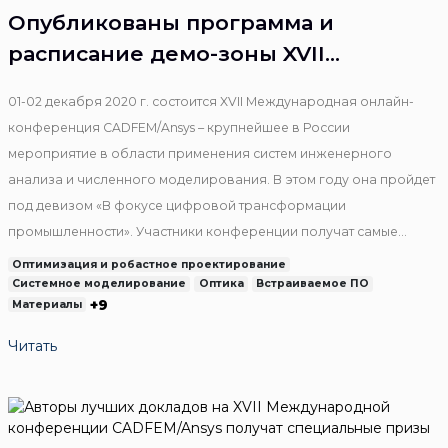
Опубликованы программа и
расписание демо-зоны XVII
Международной онлайн-
01-02 декабря 2020 г. состоится XVII Международная онлайн-
конференции CADFEM/Ansys
конференция CADFEM/Ansys – крупнейшее в России
мероприятие в области применения систем инженерного
анализа и численного моделирования. В этом году она пройдет
под девизом «В фокусе цифровой трансформации
промышленности». Участники конференции получат самые
актуальные знания о прорывных технологиях Индустрии 4.0 и
Оптимизация и робастное проектирование
увидят конкретные примеры цифровой трансформации
Системное моделирование
Оптика
Встраиваемое ПО
+9
Материалы
российских и международных промышленных предприятий.
Читать