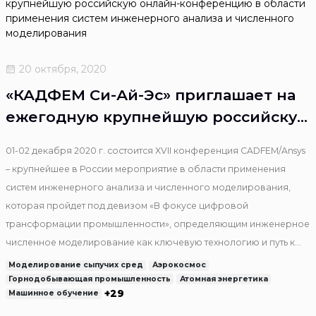
20 октября, 2020
«КАДФЕМ Си-Ай-Эс» приглашает на
ежегодную крупнейшую российскую
онлайн-конференцию в области
01-02 декабря 2020 г. состоится XVII конференция CADFEM/Ansys
применения систем инженерного
– крупнейшее в России мероприятие в области применения
анализа и численного
систем инженерного анализа и численного моделирования,
моделирования
которая пройдет под девизом «В фокусе цифровой
трансформации промышленности», определяющим инженерное
численное моделирование как ключевую технологию и путь к
цифровой трансформации и созданию цифровых двойников.
Моделирование сыпучих сред
Аэрокосмос
Горнодобывающая промышленность
Атомная энергетика
+29
Машинное обучение