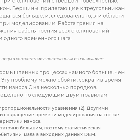
 при столкновении с твердой поверхностью,
иком. Вершины, прилегающие к треугольникам
щаться больше, и, следовательно, эти области
при моделировании. Работа трения на
жения работы трения всех столкновений,
и одного временного шага.
ницы в соответствии с постепенным изнашиванием
промышленных процессах намного больше, чем
Эту проблему можно обойти, сократив время
и износа C на несколько порядков.
ределено по следующим двум правилам:
пропорциональности уравнения (2). Другими
з и сокращение времени моделирования на тот же
еристики износа.
аточно большим, поэтому статистическая
обытиями, мала в выходных данных DEM.