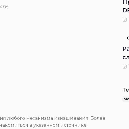
П
сти,
D
п
Р
с
Те
Мо
ния любого механизма изнашивания. Более
акомиться в указанном источнике.