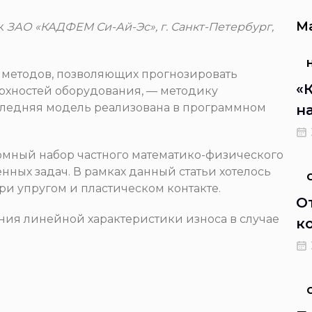
М
ик
ЗАО «КАДФЕМ Си-Ай-Эс», г. Санкт-Петербург,
 методов, позволяющих прогнозировать
«
рхностей оборудования, — методику
Последняя модель реализована в программном
н
р
к
омный набор частного математико-физического
п
ных задач. В рамках данный статьи хотелось
при упругом и пластическом контакте.
и
О
ч
ия линейной характеристики износа в случае
к
в
р
р
э