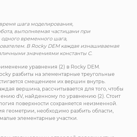
 время шага моделирования,
абота, выполняемая частицами при
 одного временного шага,
зователем. В Rocky DEM каждая изнашиваемая
зличными значениями константы C.
именение уравнения (2) в Rocky DEM.
Rocky разбиты на элементарные треугольные
стигается смещением их вершин внутрь.
аждая вершина, рассчитывается для того, чтобы
ению dV, найденному по уравнению (2). Стоит
пология поверхности сохраняется неизменной.
я геометрии, необходимо разбить области,
 малые элементарные участки.