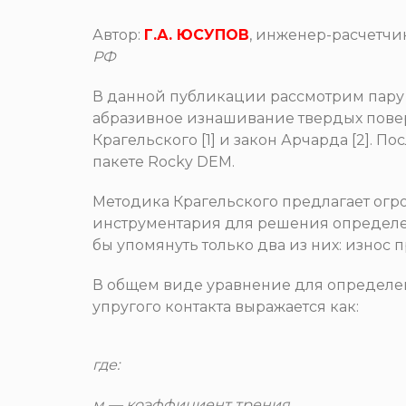
Автор:
Г.А. ЮСУПОВ
, инженер-расчетч
РФ
В данной публикации рассмотрим пару
абразивное изнашивание твердых пове
Крагельского [1] и закон Арчарда [2]. 
пакете Rocky DEM.
Методика Крагельского предлагает огр
инструментария для решения определен
бы упомянуть только два из них: износ 
В общем виде уравнение для определен
упругого контакта выражается как:
где:
м — коэффициент трения,