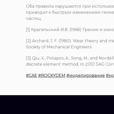
Оба правила нарушаются при использов
приводит к быстрым изменениям геом
частиц.
[1] Крагельский И.В. (1968) Трение и изно
[2] Archard, J. F. (1980). Wear theory and
Society of Mechanical Engineers.
[3] Qiu, X., Potapov, A., Song, M., and Nordell
discrete element method. In 2001 SAG Con
#CAE
#ROCKYDEM
#моделирование
#к