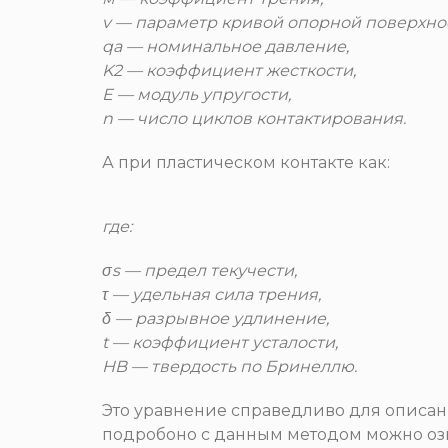
v — параметр кривой опорной поверхно
qa — номинальное давление,
K2 — коэффициент жесткости,
E — модуль упругости,
n — число циклов контактирования.
А при пластическом контакте как:
где:
σs — предел текучести,
τ — удельная сила трения,
δ — разрывное удлинение,
t — коэффициент усталости,
HB — твердость по Бринеллю.
Это уравнение справедливо для описа
подробоно с данным методом можно озн