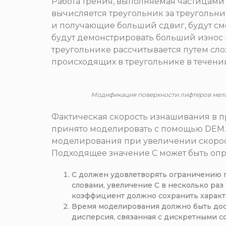
Работа трения, выполняемая частицами
вычисляется треугольник за треугольн
и получающие больший сдвиг, будут сме
будут демонстрировать больший износ 
треугольнике рассчитывается путем сло
происходящих в треугольнике в течени
Модификация поверхности лифтеров мель
Фактическая скорость изнашивания в 
принято моделировать с помощью DEM. 
моделирования при увеличении скорост
Подходящее значение C может быть оп
C должен удовлетворять ограничению 
словами, увеличение C в несколько ра
коэффициент должно сохранить характ
Время моделирования должно быть дост
дисперсия, связанная с дискретными с