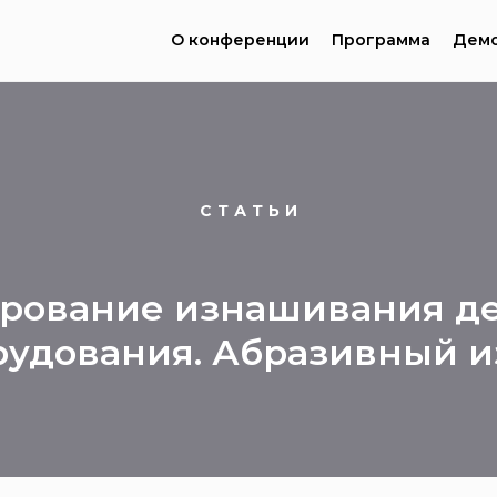
О конференции
Программа
Демо
СТАТЬИ
рование изнашивания де
рудования. Абразивный и