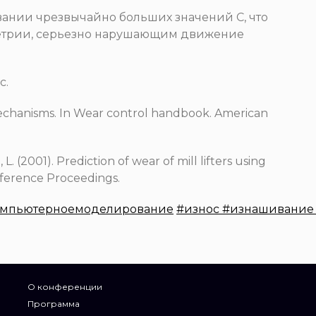
ании чрезвычайно больших значений C, что
етрии, серьезно нарушающим движение
с.
 mechanisms. In Wear control handbook. American
, L. (2001). Prediction of wear of mill lifters using
ference Proceedings.
омпьютерноемоделирование
#износ
#изнашивани
О конференции
Программа