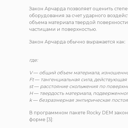
Закон Арчарда позволяет оценить степ
оборудования за счет ударного воздейст
объема материала твердой поверхности
частицами и поверхностью.
Закон Арчарда обычно выражается как:
где:
V
—
общий объем материала, изношенног
Ft
—
тангенциальная сила, действующая 
st
—
расстояние скольжения по поверхно
H
—
твердость материала, подверженног
k
—
безразмерная эмпирическая постоя
В программном пакете Rocky DEM закон
форме [3]: