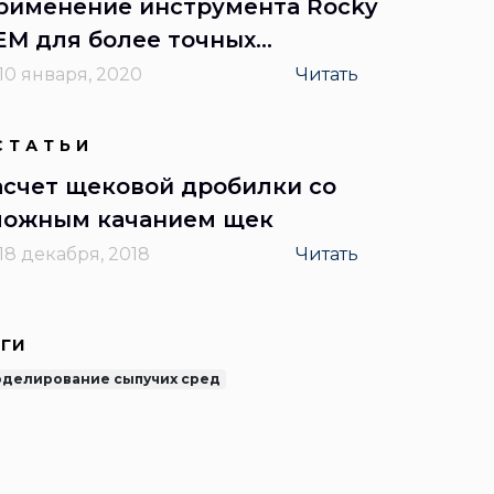
рименение инструмента Rocky
EM для более точных
рочностных расчетов
10 января, 2020
Читать
СТАТЬИ
асчет щековой дробилки со
ложным качанием щек
18 декабря, 2018
Читать
ги
делирование сыпучих сред