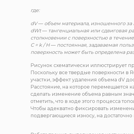
где:
dV
—
объем материала, изношенного за
dWt
—
тангенциальная или сдвиговая р
столкновении с поверхностью в течение
C = k / H
—
постоянная, задаваемая поль
поверхность может быть определена ра
Рисунок схематически иллюстрирует пр
Поскольку все твердые поверхности в 
участки, эффект удаления объема dV до
Расстояние, на которое перемещается к
сделать изменение объема равным знач
отметить, что в ходе этого процесса то
Чтобы адекватно фиксировать изменени
подвергающиеся износу, на достаточно