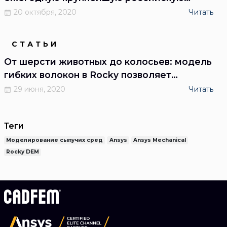
онлайн-конференцию в области применения
20 октября, 2020
Читать
систем инженерного анализа и численного
моделирования
СТАТЬИ
От шерсти животных до колосьев: модель
гибких волокон в Rocky позволяет
расширить спектр задач, решаемых
29 июня, 2020
Читать
методом дискретных элементов
Теги
Моделирование сыпучих сред
Ansys
Ansys Mechanical
Rocky DEM