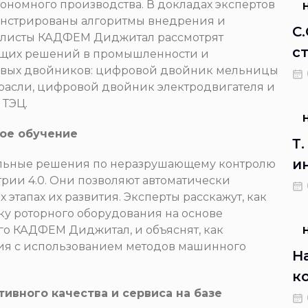
ономного производства. В докладах экспертов
онстрированы алгоритмы внедрения и
С
алисты КАДФЕМ Диджитал рассмотрят
с
ющих решений в промышленности и
овых двойников: цифровой двойник мельницы
р
асли, цифровой двойник электродвигателя и
с
 ТЭЦ.
ное обучение
Т
и
уальные решения по неразрушающему контролю
рии 4.0. Они позволяют автоматически
п
этапах их развития. Эксперты расскажут, как
н
у роторного оборудования на основе
ого КАДФЕМ Диджитал, и объяснят, как
ия с использованием методов машинного
Н
к
ивного качества и сервиса на базе
о