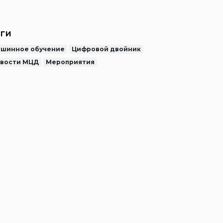
ADFEM/Ansys
ги
шинное обучение
Цифровой двойник
вости МЦД
Мероприятия