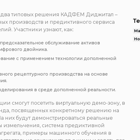
C
ы два типовых решения КАДФЕМ Диджитал –
Те
ных производств и предиктивного сервиса
ий. Участники узнают, как:
Ма
Но
 предсказательное обслуживание активов
цифрового двойника.
ование с применением технологии дополненной
вного рецептурного производства на основе
ия.
оделирования в среде дополненной реальности.
ии смогут посетить виртуальную демо-зону, в
енда, посвященных конкретному решению на
На них будут демонстрироваться реальные
 измельчения, система предиктивной
агрегата, примеры машинного обучения в