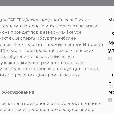
М
ия CADFEM/Ansys – крупнейшее в России
стем компьютерного инженерного анализа и
у она пройдет под девизом «В фокусе
сти». Эксперты обсудят наиболее
М
енности технологии – промышленный Интернет
у
AR), сбор и агрегирование технологических
нное обучение и параметрическую
в
узнают, какие инструменты позволяют
о
и конкурентоспособность продукции, а также
йники и решения для промышленных
Е
м
 оборудования
н
 посвящена применению цифровых двойников
а
ности производственного оборудования, а