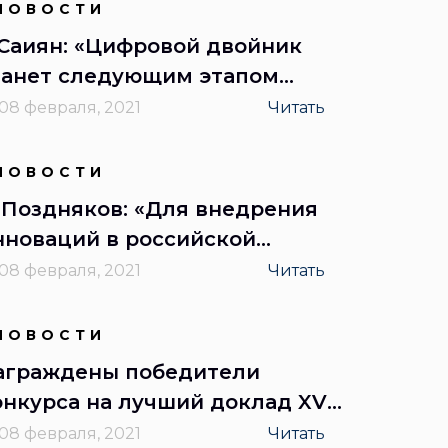
НОВОСТИ
.Саиян: «Цифровой двойник
танет следующим этапом
азвития BIM-технологий в
08 февраля, 2021
Читать
троительной отрасли»
НОВОСТИ
. Поздняков: «Для внедрения
нноваций в российской
ромышленности необходимы
08 февраля, 2021
Читать
овые кадры»
НОВОСТИ
аграждены победители
онкурса на лучший доклад XVII
нлайн-конференции
08 февраля, 2021
Читать