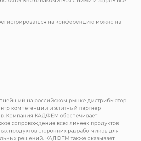
стоятельно ознакомиться с ними и задать все
регистрироваться на конференцию можно на
упнейший на российском рынке дистрибьютор
центр компетенции и элитный партнер
иков. Компания КАДФЕМ обеспечивает
ское сопровождение всех линеек продуктов
ных продуктов сторонних разработчиков для
льных решений. КАДФЕМ также оказывает