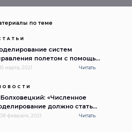
атериалы по теме
СТАТЬИ
оделирование систем
правления полетом с помощью
строенного программного
15 марта, 2021
Читать
беспечения в контуре
НОВОСТИ
. Болховецкий: «Численное
оделирование должно стать
еобходимым этапом
08 февраля, 2021
Читать
ддитивного производства»