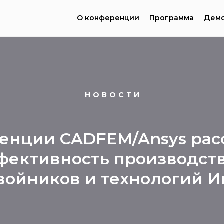
О конференции
Программа
Демо
НОВОСТИ
енции CADFEM/Ansys расс
фективность производст
ойников и технологий И