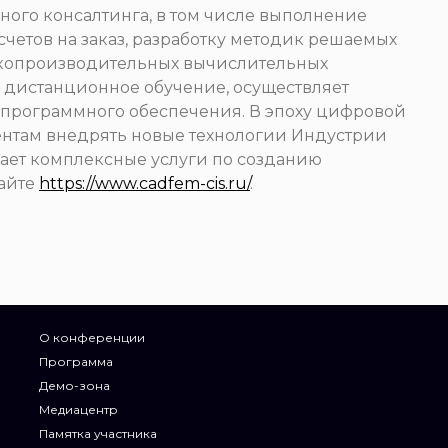
ого консалтинга, в том числе выполнение
етов на заказ, разработку методик решаемых
сокопроизводительных вычислительных
и дистанционное обучение, осуществляет
программного обеспечения. В эпоху цифровой
нтам внедрять новые технологии Индустрии
ает комплексные услуги по созданию
сайте
https://www.cadfem-cis.ru/
.
О конференции
Программа
Демо-зона
Медиацентр
Памятка участника