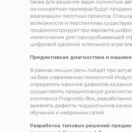
также для решения задач полностью авт
на конкретных примерах будут продем
реализации пилотных проектов. Специ
возможности и перспективы существу
продемонстрируют три варианта цифр
измельчения для горнодобывающей отр
цифровой двойник котельного агрегата
Предиктивная диагностика и машин
В рамках секции речь пойдет про акт
на базе современных технологий Индуст
определять наличие дефектов на ранних 
осуществлять предиктивную диагностик
комплекса Prognostic-Box, разработанн
выявлять дефекты подшипников качен
обучения и нейронных сетей.
Разработка типовых решений предикт